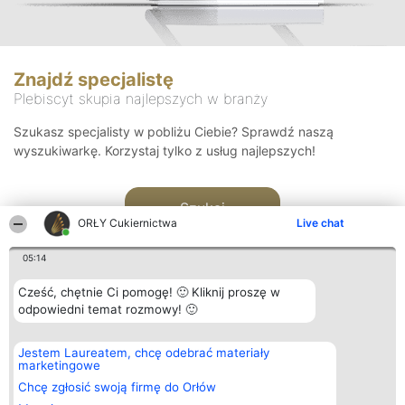
Znajdź specjalistę
Plebiscyt skupia najlepszych w branży
Szukasz specjalisty w pobliżu Ciebie? Sprawdź naszą
wyszukiwarkę. Korzystaj tylko z usług najlepszych!
Szukaj
ORŁY Cukiernictwa
Live chat
05:14
Cześć, chętnie Ci pomogę! 🙂 Kliknij proszę w
odpowiedni temat rozmowy! 🙂
Organizator plebiscytu
Plebiscyt
Kontakt
Jestem Laureatem, chcę odebrać materiały
Bright Side Solutions sp. z o.
Laureaci
Kontakt
marketingowe
o. sp. k.
Lista
ul. Ruska 22
wszystkich
Chcę zgłosić swoją firmę do Orłów
Wrocław 50-079
Laureatów