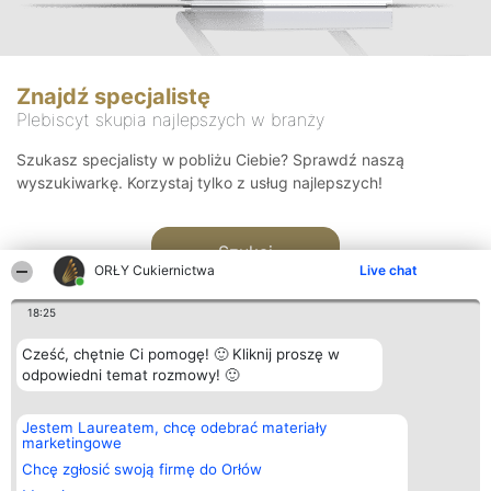
Znajdź specjalistę
Plebiscyt skupia najlepszych w branży
Szukasz specjalisty w pobliżu Ciebie? Sprawdź naszą
wyszukiwarkę. Korzystaj tylko z usług najlepszych!
Szukaj
ORŁY Cukiernictwa
Live chat
18:25
Cześć, chętnie Ci pomogę! 🙂 Kliknij proszę w
odpowiedni temat rozmowy! 🙂
Organizator plebiscytu
Plebiscyt
Kontakt
Jestem Laureatem, chcę odebrać materiały
Bright Side Solutions sp. z o.
Laureaci
Kontakt
marketingowe
o. sp. k.
Lista
ul. Ruska 22
wszystkich
Chcę zgłosić swoją firmę do Orłów
Wrocław 50-079
Laureatów