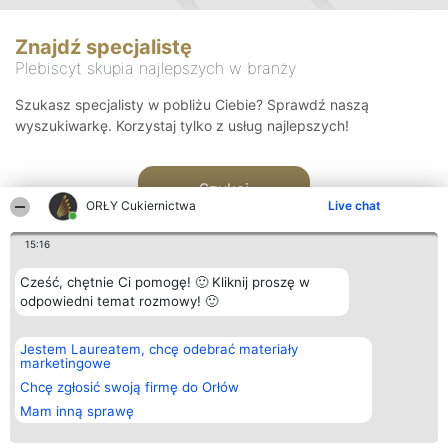
Znajdź specjalistę
Plebiscyt skupia najlepszych w branży
Szukasz specjalisty w pobliżu Ciebie? Sprawdź naszą
wyszukiwarkę. Korzystaj tylko z usług najlepszych!
Szukaj
ORŁY Cukiernictwa
Live chat
15:16
Cześć, chętnie Ci pomogę! 🙂 Kliknij proszę w
odpowiedni temat rozmowy! 🙂
Organizator plebiscytu
Plebiscyt
Kontakt
Jestem Laureatem, chcę odebrać materiały
Bright Side Solutions sp. z o.
Laureaci
Kontakt
marketingowe
o. sp. k.
Lista
ul. Ruska 22
wszystkich
Chcę zgłosić swoją firmę do Orłów
Wrocław 50-079
Laureatów
Mam inną sprawę
KRS 0000749100 | Regon
Zasady
381313360 | NIP 8943132676
Regulamin
+48 508 492 400
Polityka