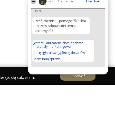
ORŁY Cukiernictwa
Live chat
13:20
Cześć, chętnie Ci pomogę! 🙂 Kliknij
proszę w odpowiedni temat
rozmowy! 🙂
Jestem Laureatem, chcę odebrać
materiały marketingowe
Chcę zgłosić swoją firmę do Orłów
Mam inną sprawę
Sprawdź
ieszyć się sukcesem.