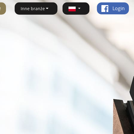
ę
Login
Inne branże