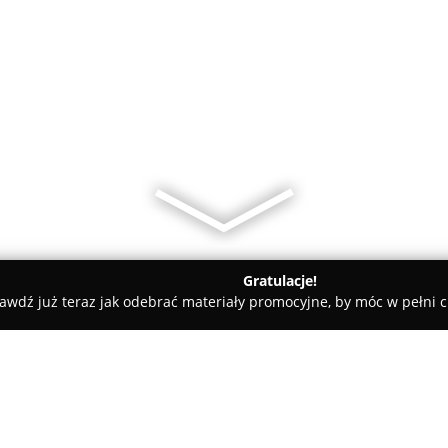
Gratulacje!
awdź już teraz jak odebrać materiały promocyjne, by móc w pełni c
lski
Lody Machowski Marcin