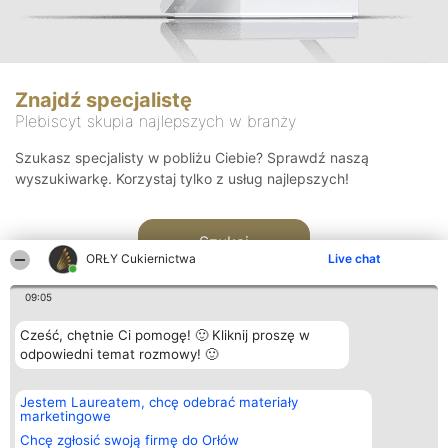
Znajdź specjalistę
Plebiscyt skupia najlepszych w branży
Szukasz specjalisty w pobliżu Ciebie? Sprawdź naszą
wyszukiwarkę. Korzystaj tylko z usług najlepszych!
Szukaj
ORŁY Cukiernictwa
Live chat
09:05
Cześć, chętnie Ci pomogę! 🙂 Kliknij proszę w
odpowiedni temat rozmowy! 🙂
Organizator plebiscytu
Plebiscyt
Kontakt
Jestem Laureatem, chcę odebrać materiały
Bright Side Solutions sp. z o.
Laureaci
Kontakt
marketingowe
o. sp. k.
Lista
ul. Ruska 22
wszystkich
Chcę zgłosić swoją firmę do Orłów