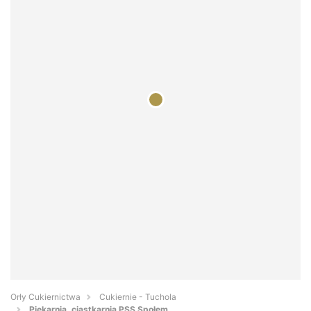
Orły Cukiernictwa
Cukiernie - Tuchola
Piekarnia, ciastkarnia PSS Społem