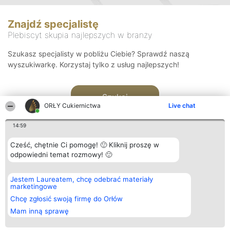
Znajdź specjalistę
Plebiscyt skupia najlepszych w branży
Szukasz specjalisty w pobliżu Ciebie? Sprawdź naszą
wyszukiwarkę. Korzystaj tylko z usług najlepszych!
Szukaj
ORŁY Cukiernictwa
Live chat
14:59
Cześć, chętnie Ci pomogę! 🙂 Kliknij proszę w
odpowiedni temat rozmowy! 🙂
Organizator plebiscytu
Plebiscyt
Kontakt
Jestem Laureatem, chcę odebrać materiały
Bright Side Solutions sp. z o.
Laureaci
Kontakt
marketingowe
o. sp. k.
Lista
ul. Ruska 22
wszystkich
Chcę zgłosić swoją firmę do Orłów
Wrocław 50-079
Laureatów
Mam inną sprawę
KRS 0000749100 | Regon
Zasady
381313360 | NIP 8943132676
Regulamin
+48 508 492 400
Polityka