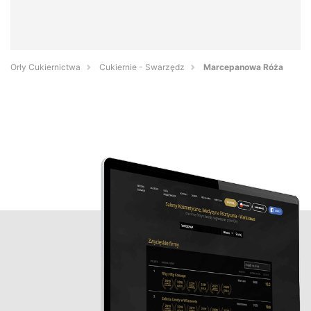
Orły Cukiernictwa
Cukiernie - Swarzędz
Marcepanowa Róża