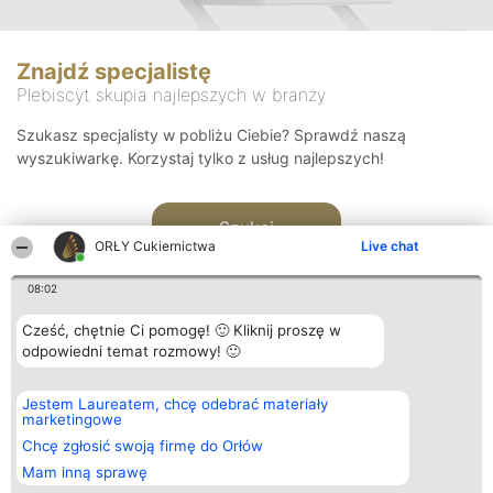
Znajdź specjalistę
Plebiscyt skupia najlepszych w branży
Szukasz specjalisty w pobliżu Ciebie? Sprawdź naszą
wyszukiwarkę. Korzystaj tylko z usług najlepszych!
Szukaj
ORŁY Cukiernictwa
Live chat
08:02
Cześć, chętnie Ci pomogę! 🙂 Kliknij proszę w
odpowiedni temat rozmowy! 🙂
Organizator plebiscytu
Plebiscyt
Kontakt
Jestem Laureatem, chcę odebrać materiały
Bright Side Solutions sp. z o.
Laureaci
Kontakt
marketingowe
o. sp. k.
Lista
ul. Ruska 22
wszystkich
Chcę zgłosić swoją firmę do Orłów
Wrocław 50-079
Laureatów
Mam inną sprawę
KRS 0000749100 | Regon
Zasady
381313360 | NIP 8943132676
Regulamin