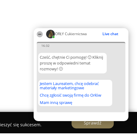
ORŁY Cukiernictwa
Live chat
16:32
Cześć, chętnie Ci pomogę! 🙂 Kliknij
proszę w odpowiedni temat
rozmowy! 🙂
Jestem Laureatem, chcę odebrać
materiały marketingowe
Chcę zgłosić swoją firmę do Orłów
Mam inną sprawę
Sprawdź
ieszyć się sukcesem.