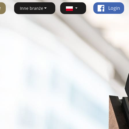
ę
Login
Inne branże