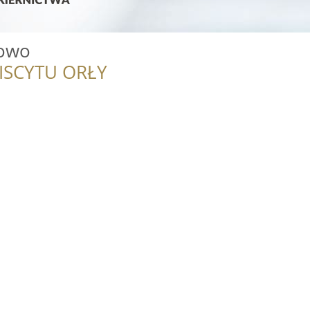
towo
ISCYTU ORŁY