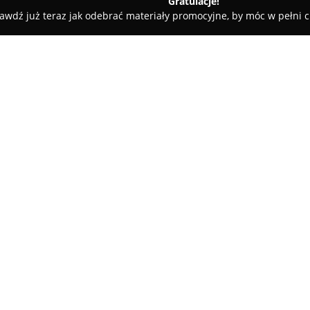
Gratulacje!
awdź już teraz jak odebrać materiały promocyjne, by móc w pełni c
J. Cukiernia
O firmie:
Cukiernia Anczyk
to przedsiębi
początki sięgają 1979 roku. Fir
cukiernictwa, a obecnie prowad
konsekwentne przywiązanie do 
Pokaż więcej >>
znajduje odbicie w starannie
Produkty oferowane przez cukie
sprawdzonych receptur, bez u
dodatków. Dzięki takiemu pode
co jest bardzo cenione wśród s
różnorodne ciasta, ciasteczka,