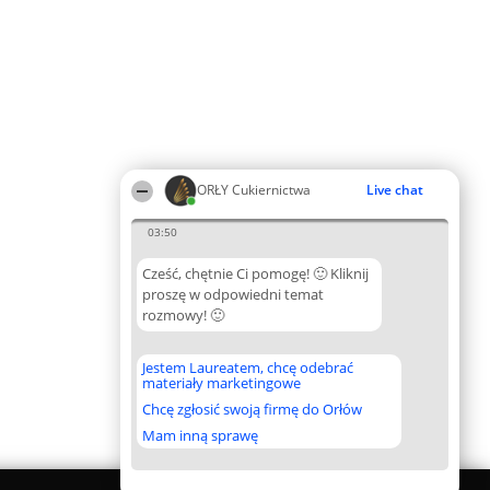
ORŁY Cukiernictwa
Live chat
03:50
Cześć, chętnie Ci pomogę! 🙂 Kliknij
proszę w odpowiedni temat
rozmowy! 🙂
Jestem Laureatem, chcę odebrać
materiały marketingowe
Chcę zgłosić swoją firmę do Orłów
Mam inną sprawę