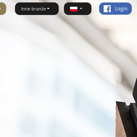
ę
Login
Inne branże