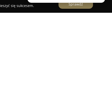
Sprawdź
ieszyć się sukcesem.
orstwo cukiernicze o długiej tradycji, którego
ma została założona przez Józefa Anczyka, mistrza
zona jest przez kolejne pokolenie. Wyróżnia ją
wysokiej jakości surowców i produktów, co
 przygotowywanych wyrobach.
rnię powstają całkowicie ręcznie, według
działu sztucznych aromatów czy chemicznych
jściu, słodkości przypominają wypieki domowe,
tałych klientów. W asortymencie dostępne są
 bankietowe przekąski oraz desery. Szczególne