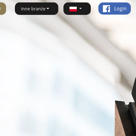
ę
Login
Inne branże