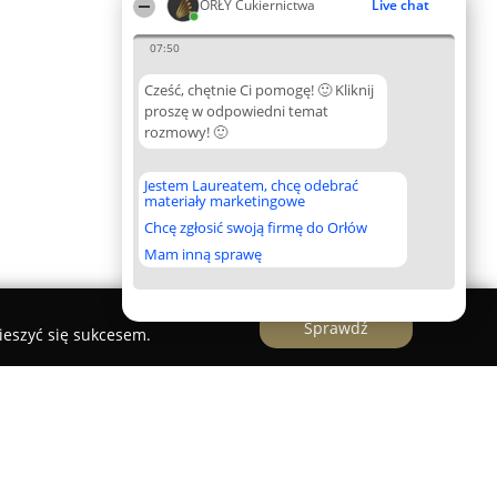
ORŁY Cukiernictwa
Live chat
07:50
Cześć, chętnie Ci pomogę! 🙂 Kliknij
proszę w odpowiedni temat
rozmowy! 🙂
Jestem Laureatem, chcę odebrać
materiały marketingowe
Chcę zgłosić swoją firmę do Orłów
Mam inną sprawę
Sprawdź
ieszyć się sukcesem.