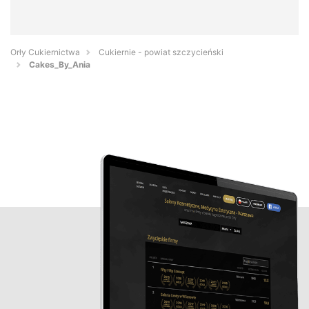
Orły Cukiernictwa
Cukiernie - powiat szczycieński
Cakes_By_Ania