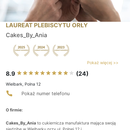
LAUREAT PLEBISCYTU ORŁY
Cakes_By_Ania
Pokaż więcej >>
8.9
(24)
Wielbark, Polna 12
Pokaż numer telefonu
O firmie:
Cakes_By_Ania
to cukiernicza manufaktura mająca swoją
siedzibę w Wielbarku przy ul. Polnej 12 i