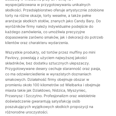
wyspecjalizowana w przygotowywaniu unikalnych
słodkości. Przedsiębiorstwo oferuje artystycznie zdobione
torty na różne okazje, torty weselne, a także pełne
aranżacje słodkich stołów, znanych jako Candy Bary. Do
wyróżników firmy należy indywidualne podejście do
każdego zamówienia, co umożliwia precyzyjne
dopasowanie zarówno smaków, jak i dekoracji do potrzeb
klientów oraz charakteru wydarzenia.
Wszystkie produkty, od tortów przez muffiny po mini
Pavlovy, powstają z użyciem najwyższej jakości
składników, bez dodatku sztucznych ulepszaczy.
Przygotowywane desery cechuje staranność oraz pasja,
co ma odzwierciedlenie w wyrazistych doznaniach
smakowych. Działalność firmy obejmuje obszar w
promieniu około 100 kilometrów od Wielbarka i obejmuje
miasta takie jak Działdowo, Nidzica, Myszyniec,
Przasnysz i Szczytno. Profesjonalizm oraz wieloletnie
doświadczenie gwarantują satysfakcję osób
poszukujących wyjątkowych słodkich propozycji na
różnorodne uroczystości.