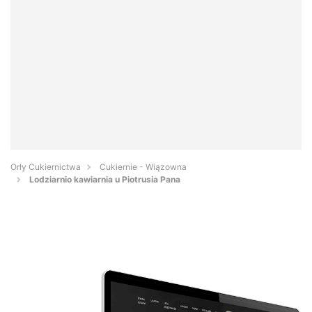
Orły Cukiernictwa
Cukiernie - Wiązowna
Lodziarnio kawiarnia u Piotrusia Pana