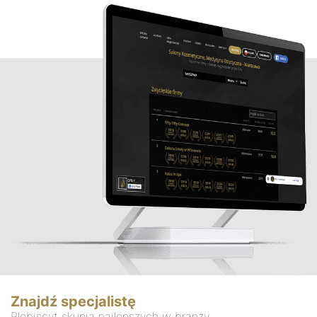
Znajdź specjalistę
Plebiscyt skupia najlepszych w branży