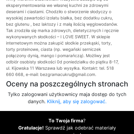
eksperymentowania we własnej kuchni ze zdrowymi
deserami i ciastami. Chodziło o stworzenie słodyczy o
wysokiej zawartości izolatu białka, bez dodatku cukru,
bez glutenu , bez laktozy i z małą ilością węglowodanów.
Tak zrodziła się marka zdrowych, dietetycznych i ręcznie
wykonywanych słodkości – I LOVE SWEET. W sklepie
internetowym można zakupić słodkie przekąski, torty,
torty proteinowe, ciasta (np. wegański serniczek
połączony dynią, mango i pomarańczą). Możliwy jest
odbiór osobisty słodkości 0d poniedziałku do piątku 8-17,
ul. Kijowska 11 Warszawa lub wysyłka. Kontakt: tel. 518
660 668, e-mail: bezgramacukru@gmail.com.
Oceny na poszczególnych stronach
Tylko zalogowani użytkownicy maja dostęp do tych
danych.
Kliknij, aby się zalogować.
To Twoja firma
?
Gratulacje!
Sprawdź jak odebrać materiały