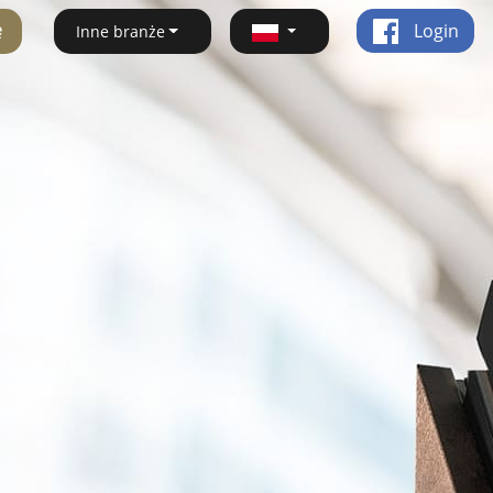
ę
Login
Inne branże