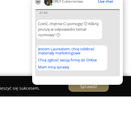
ORŁY Cukiernictwa
Live chat
21:54
Cześć, chętnie Ci pomogę! 🙂 Kliknij
proszę w odpowiedni temat
rozmowy! 🙂
Jestem Laureatem, chcę odebrać
materiały marketingowe
Chcę zgłosić swoją firmę do Orłów
Mam inną sprawę
Sprawdź
ieszyć się sukcesem.