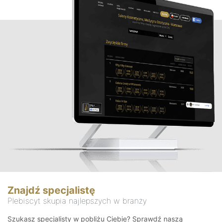
Znajdź specjalistę
Plebiscyt skupia najlepszych w branży
Szukasz specjalisty w pobliżu Ciebie? Sprawdź naszą