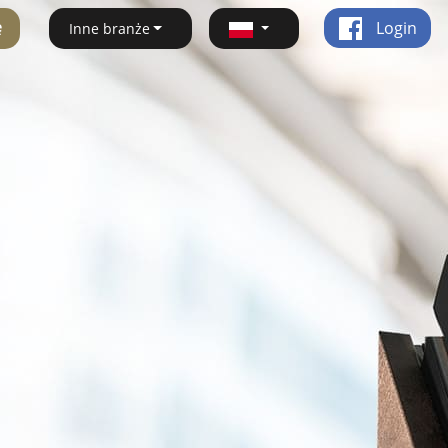
ę
Login
Inne branże