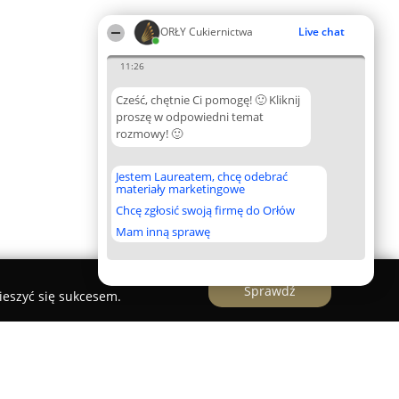
ORŁY Cukiernictwa
Live chat
11:26
Cześć, chętnie Ci pomogę! 🙂 Kliknij
proszę w odpowiedni temat
rozmowy! 🙂
Jestem Laureatem, chcę odebrać
materiały marketingowe
Chcę zgłosić swoją firmę do Orłów
Mam inną sprawę
Sprawdź
ieszyć się sukcesem.