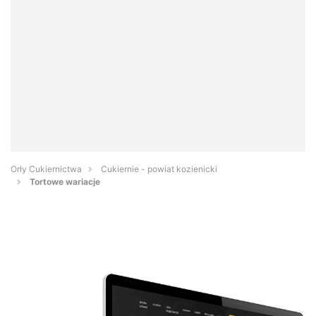
Orły Cukiernictwa
Cukiernie - powiat kozienicki
Tortowe wariacje