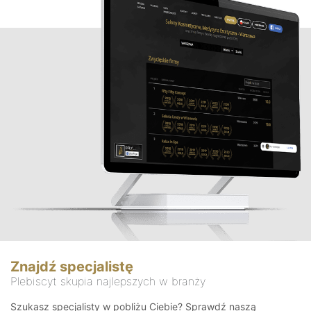
Znajdź specjalistę
Plebiscyt skupia najlepszych w branży
Szukasz specjalisty w pobliżu Ciebie? Sprawdź naszą