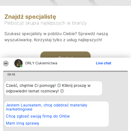
Znajdź specjalistę
Plebiscyt skupia najlepszych w branży
Szukasz specjalisty w pobliżu Ciebie? Sprawdź naszą
wyszukiwarkę. Korzystaj tylko z usług najlepszych!
Szukaj
ORŁY Cukiernictwa
Live chat
08:45
Cześć, chętnie Ci pomogę! 🙂 Kliknij proszę w
odpowiedni temat rozmowy! 🙂
Organizator plebiscytu
Plebiscyt
Kontakt
Jestem Laureatem, chcę odebrać materiały
Bright Side Solutions sp. z o.
Laureaci
Kontakt
marketingowe
o. sp. k.
Lista
ul. Ruska 22
wszystkich
Chcę zgłosić swoją firmę do Orłów
Wrocław 50-079
Laureatów
Mam inną sprawę
KRS 0000749100 | Regon
Zasady
381313360 | NIP 8943132676
Regulamin