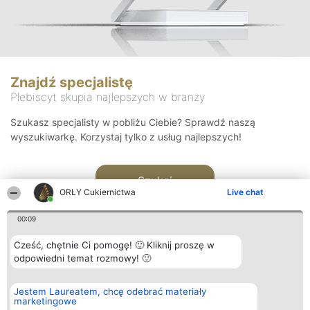
Znajdź specjalistę
Plebiscyt skupia najlepszych w branży
Szukasz specjalisty w pobliżu Ciebie? Sprawdź naszą
wyszukiwarkę. Korzystaj tylko z usług najlepszych!
Szukaj
ORŁY Cukiernictwa
Live chat
00:09
Cześć, chętnie Ci pomogę! 🙂 Kliknij proszę w
odpowiedni temat rozmowy! 🙂
Organizator plebiscytu
Plebiscyt
Kontakt
Jestem Laureatem, chcę odebrać materiały
Bright Side Solutions sp. z o.
Laureaci
Kontakt
marketingowe
o. sp. k.
Lista