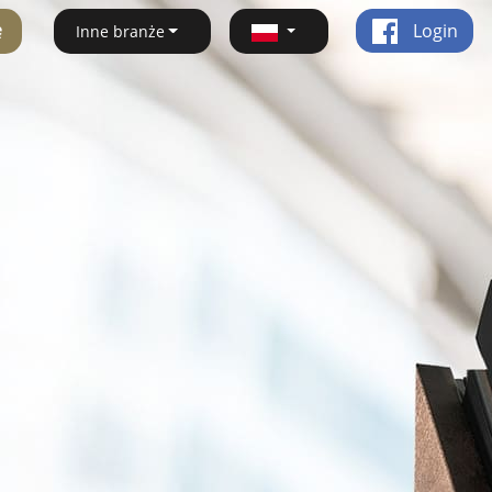
ę
Login
Inne branże