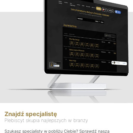
Znajdź specjalistę
Plebiscyt skupia najlepszych w branży
Szukasz specjalisty w pobliżu Ciebie? Sprawdź naszą