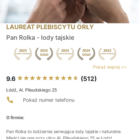
LAUREAT PLEBISCYTU ORŁY
Pan Rolka - lody tajskie
Pokaż więcej >>
9.6
(512)
Łódź, Al. Piłsudskiego 25
Pokaż numer telefonu
O firmie:
Pan Rolka to lodziarnia serwująca lody tajskie i naturalne.
Mieści się ona przy ulicy Al. Piłsudskiego 25 w Łodzi.