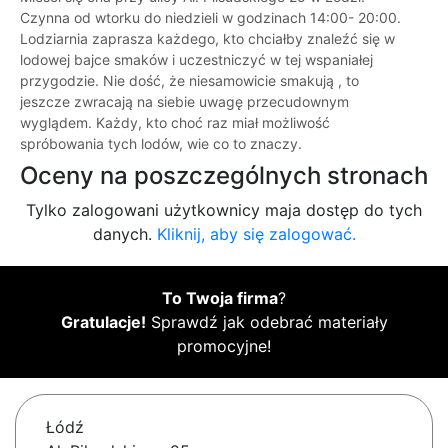
Czynna od wtorku do niedzieli w godzinach 14:00- 20:00.
Lodziarnia zaprasza każdego, kto chciałby znaleźć się w
lodowej bajce smaków i uczestniczyć w tej wspaniałej
przygodzie. Nie dość, że niesamowicie smakują , to
jeszcze zwracają na siebie uwagę przecudownym
wyglądem. Każdy, kto choć raz miał możliwość
spróbowania tych lodów, wie co to znaczy.
Oceny na poszczególnych stronach
Tylko zalogowani użytkownicy maja dostęp do tych
danych.
Kliknij, aby się zalogować.
To Twoja firma
?
Gratulacje!
Sprawdź jak odebrać materiały
promocyjne!
Łódź