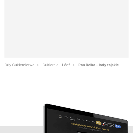
Orły Cukiernictwa
Cukiernie - Łódź
Pan Rolka - lody tajskie