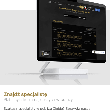
Znajdź specjalistę
Plebiscyt skupia najlepszych w branży
Szukasz specjalisty w pobliżu Ciebie? Sprawdź naszą