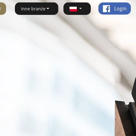
ę
Login
Inne branże