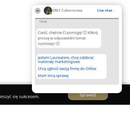
ORŁY Cukiernictwa
Live chat
19:04
Cześć, chętnie Ci pomogę! 🙂 Kliknij
proszę w odpowiedni temat
rozmowy! 🙂
Jestem Laureatem, chcę odebrać
materiały marketingowe
Chcę zgłosić swoją firmę do Orłów
Mam inną sprawę
Sprawdź
ieszyć się sukcesem.