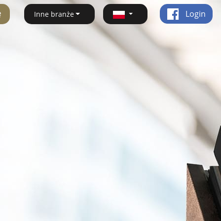
ę
Login
Inne branże