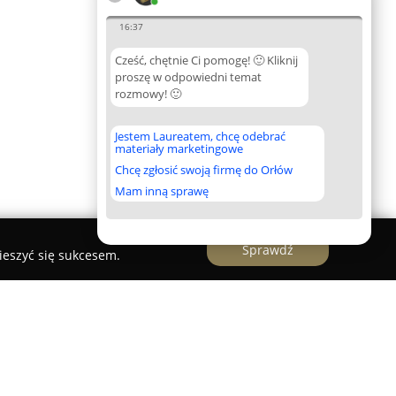
16:37
Cześć, chętnie Ci pomogę! 🙂 Kliknij
proszę w odpowiedni temat
rozmowy! 🙂
Jestem Laureatem, chcę odebrać
materiały marketingowe
Chcę zgłosić swoją firmę do Orłów
Mam inną sprawę
Sprawdź
ieszyć się sukcesem.