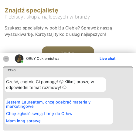
Znajdź specjalistę
Plebiscyt skupia najlepszych w branży
Szukasz specjalisty w pobliżu Ciebie? Sprawdź naszą
wyszukiwarkę. Korzystaj tylko z usług najlepszych!
Szukaj
ORŁY Cukiernictwa
Live chat
13:40
Cześć, chętnie Ci pomogę! 🙂 Kliknij proszę w
odpowiedni temat rozmowy! 🙂
Organizator plebiscytu
Plebiscyt
Kontakt
Jestem Laureatem, chcę odebrać materiały
Bright Side Solutions sp. z o.
Laureaci
Kontakt
marketingowe
o. sp. k.
Lista
ul. Ruska 22
wszystkich
Chcę zgłosić swoją firmę do Orłów
Wrocław 50-079
Laureatów
Mam inną sprawę
KRS 0000749100 | Regon
Zasady
381313360 | NIP 8943132676
Regulamin
+48 508 492 400
Polityka
Prywatności