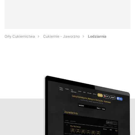
Orły Cukiernictwa
Cukiernie - Jaworzno
Lodziarnia