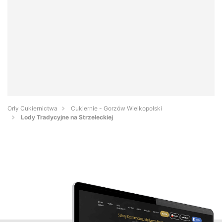
Orły Cukiernictwa
Cukiernie - Gorzów Wielkopolski
Lody Tradycyjne na Strzeleckiej