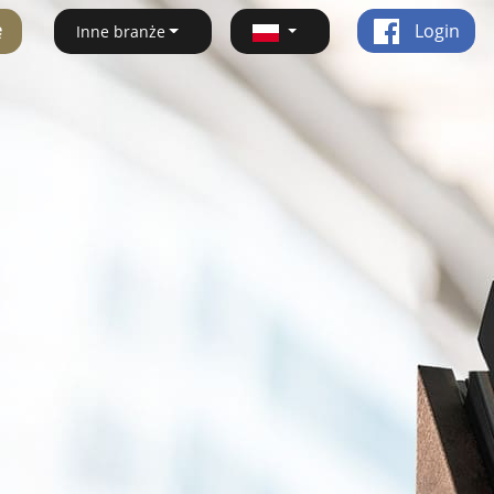
ę
Login
Inne branże