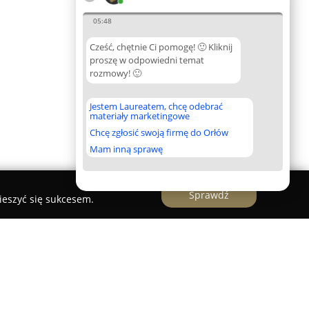
05:48
Cześć, chętnie Ci pomogę! 🙂 Kliknij
proszę w odpowiedni temat
rozmowy! 🙂
Jestem Laureatem, chcę odebrać
materiały marketingowe
Chcę zgłosić swoją firmę do Orłów
Mam inną sprawę
Sprawdź
ieszyć się sukcesem.