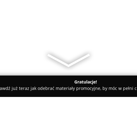
Gratulacje!
awdź już teraz jak odebrać materiały promocyjne, by móc w pełni c
ygody Łódź. Al. Wyszyńskiego 60
go 60