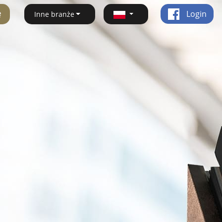
ę
Login
Inne branże