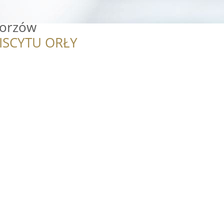
horzów
ISCYTU ORŁY