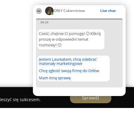
ORŁY Cukiernictwa
Live chat
08:24
Cześć, chętnie Ci pomogę! 🙂 Kliknij
proszę w odpowiedni temat
rozmowy! 🙂
Jestem Laureatem, chcę odebrać
materiały marketingowe
Chcę zgłosić swoją firmę do Orłów
Mam inną sprawę
Sprawdź
ieszyć się sukcesem.