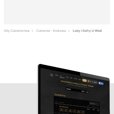
Orły Cukiernictwa
Cukiernie - Krokowa
Lody I Gofry U Wioli