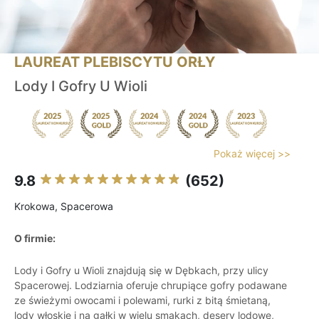
LAUREAT PLEBISCYTU ORŁY
Lody I Gofry U Wioli
Pokaż więcej >>
9.8
(652)
Krokowa, Spacerowa
O firmie:
Lody i Gofry u Wioli znajdują się w Dębkach, przy ulicy
Spacerowej. Lodziarnia oferuje chrupiące gofry podawane
ze świeżymi owocami i polewami, rurki z bitą śmietaną,
lody włoskie i na gałki w wielu smakach, desery lodowe,