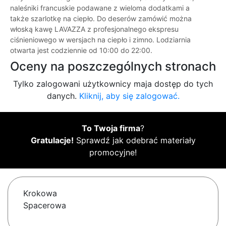
naleśniki francuskie podawane z wieloma dodatkami a
także szarlotkę na ciepło. Do deserów zamówić można
włoską kawę LAVAZZA z profesjonalnego ekspresu
ciśnieniowego w wersjach na ciepło i zimno. Lodziarnia
otwarta jest codziennie od 10:00 do 22:00.
Oceny na poszczególnych stronach
Tylko zalogowani użytkownicy maja dostęp do tych
danych.
Kliknij, aby się zalogować.
To Twoja firma
?
Gratulacje!
Sprawdź jak odebrać materiały
promocyjne!
Krokowa
Spacerowa