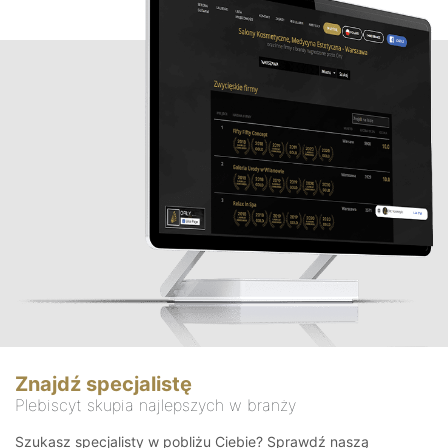
Znajdź specjalistę
Plebiscyt skupia najlepszych w branży
Szukasz specjalisty w pobliżu Ciebie? Sprawdź naszą