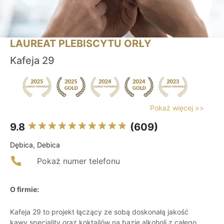
LAUREAT PLEBISCYTU ORŁY
Kafeja 29
Pokaż więcej >>
9.8
(609)
Dębica, Debica
Pokaż numer telefonu
O firmie:
Kafeja 29 to projekt łączący ze sobą doskonałą jakość
kawy speciality oraz koktajlów na bazie alkoholi z całego