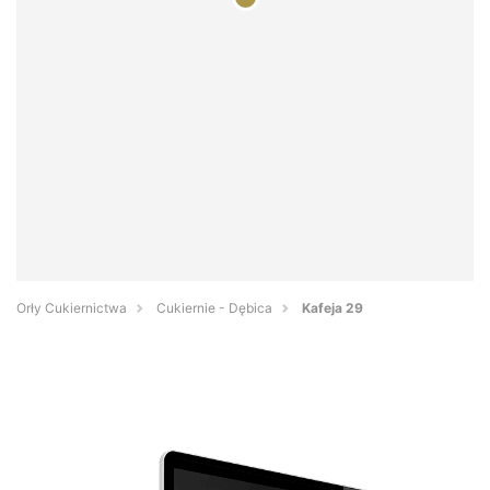
Orły Cukiernictwa
Cukiernie - Dębica
Kafeja 29