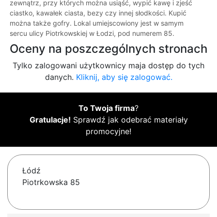
zewnątrz, przy których można usiąść, wypić kawę i zjeść
ciastko, kawałek ciasta, bezy czy innej słodkości. Kupić
można także gofry. Lokal umiejscowiony jest w samym
sercu ulicy Piotrkowskiej w Łodzi, pod numerem 85.
Oceny na poszczególnych stronach
Tylko zalogowani użytkownicy maja dostęp do tych
danych.
Kliknij, aby się zalogować.
To Twoja firma
?
Gratulacje!
Sprawdź jak odebrać materiały
promocyjne!
Łódź
Piotrkowska 85