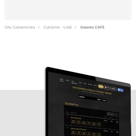
Orły Cukiernictwa
Cukiernie - Łódź
Galante CAFE