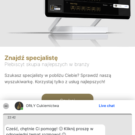
Znajdź specjalistę
Plebiscyt skupia najlepszych w branży
Szukasz specjalisty w pobliżu Ciebie? Sprawdź naszą
wyszukiwarkę. Korzystaj tylko z usług najlepszych!
Szukaj
ORŁY Cukiernictwa
Live chat
22:42
Cześć, chętnie Ci pomogę! 🙂 Kliknij proszę w
odpowiedni temat rozmowy! 🙂