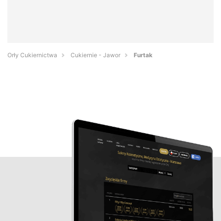
Orły Cukiernictwa
Cukiernie - Jawor
Furtak